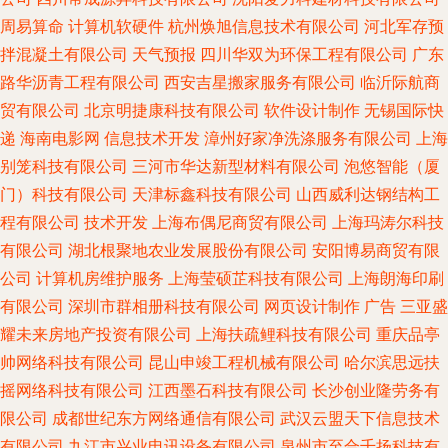
周易算命
计算机软硬件
杭州焕旭信息技术有限公司
河北军存预
拌混凝土有限公司
天气预报
四川华双为环保工程有限公司
广东
路华沥青工程有限公司
西安吉星搬家服务有限公司
临沂际航商
贸有限公司
北京明捷康科技有限公司
软件设计制作
无锡国际快
递
海南电影网
信息技术开发
漳州好家净洗涤服务有限公司
上海
别笼科技有限公司
三河市华达新型材料有限公司
泡悠智能（厦
门）科技有限公司
天津标鑫科技有限公司
山西威利达钢结构工
程有限公司
技术开发
上海布偶尼商贸有限公司
上海玛涛尔科技
有限公司
湖北根聚地农业发展股份有限公司
安阳博易商贸有限
公司
计算机房维护服务
上海莹硕芷科技有限公司
上海朗海印刷
有限公司
深圳市群相册科技有限公司
网页设计制作
广告
三亚盛
耀未来房地产投资有限公司
上海扶疏鲤科技有限公司
重庆品亭
帅网络科技有限公司
昆山申竣工程机械有限公司
哈尔滨思远扶
摇网络科技有限公司
江西墨石科技有限公司
长沙创业隆劳务有
限公司
成都世纪东方网络通信有限公司
武汉云盟天下信息技术
有限公司
九江市兴业电讯设备有限公司
泉州市至合千扬科技有